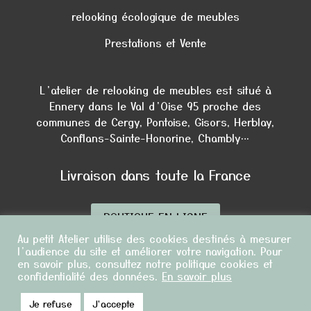
relooking écologique de meubles
Prestations et Vente
L’atelier de relooking de meubles est situé à
Ennery dans le Val d’Oise 95 proche des
communes de Cergy, Pontoise, Gisors, Herblay,
Conflans-Sainte-Honorine, Chambly…
Livraison dans toute la France
BOUTIQUE EN LIGNE
Au petit Atelier utilise des cookies destinés à mesurer
l’audience du site et améliorer votre navigation. Pour
© Copyright
2026 Au petit Atelier | Tous droits
en savoir plus, consultez notre politique cookies et
confidentialité des données.
En savoir plus
réservés |
Mentions légales
|
Politique de
confidentialité
|
Conditions Générales de vente
Je refuse
J'accepte