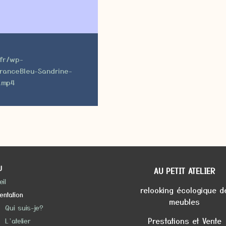
.fr/wp-
FranceBleu-Sandrine-
r.mp4
U
AU PETIT ATELIER
il
relooking écologique d
entation
meubles
Qui suis-je?
Prestations et Vente
L’atelier